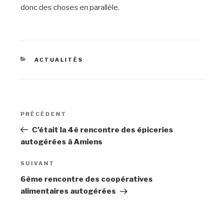
donc des choses en parallèle.
CATÉGORIES
ACTUALITÉS
Navigation
PRÉCÉDENT
Article
de
précédent
C’était la 4è rencontre des épiceries
l’article
autogérées à Amiens
SUIVANT
Article
suivant
6ème rencontre des coopératives
alimentaires autogérées