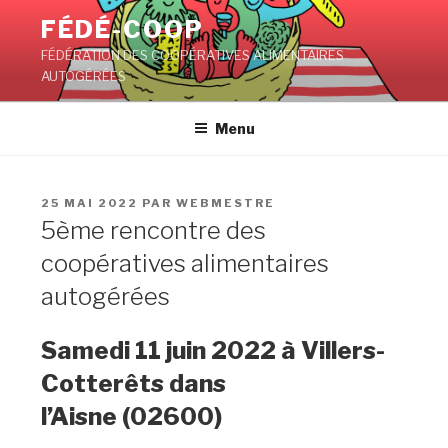
Aller
FÉDÉ-COOP
au
FÉDÉRATION DES COOPÉRATIVES ALIMENTAIRES
contenu
AUTOGÉRÉES
principal
Menu
PUBLIÉ
25 MAI 2022
PAR
WEBMESTRE
LE
5ème rencontre des
coopératives alimentaires
autogérées
Samedi 11 juin 2022 à Villers-
Cotterêts dans
l’Aisne (02600)